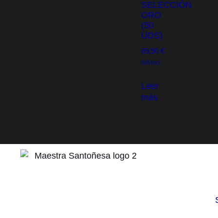
SELECCIÓN
ORO
(50
UDS)
69,90
€
IVA Incl.
Leer
más