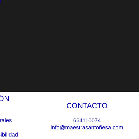
o
ÓN
CONTACTO
rales
664110074
info@maestrasantoñesa.com
ibilidad