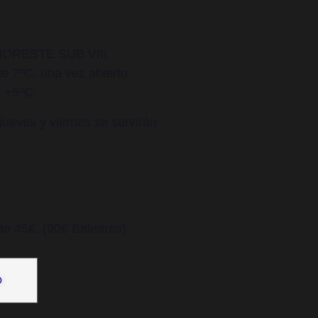
ORESTE SUB VIII
e 7ºC, una vez abierto
e +5ºC.
jueves y viernes se servirán
de 45€. (90€ Baleares)
O