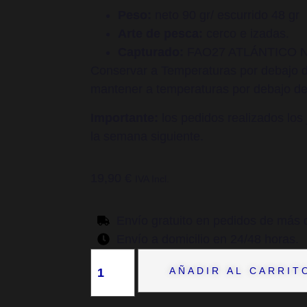
Peso:
neto 90 gr/ escurrido 48 gr
Arte de pesca:
cerco e izadas.
Capturado:
FAO27 ATLÁNTICO N
Conservar a Temperaturas por debajo d
mantener a temperaturas por debajo d
Importante:
los pedidos realizados los 
la semana siguiente.
19,90
€
IVA Incl.
Envío gratuito en pedidos de más 
Envío a domicilio en 24/48 horas.
AÑADIR AL CARRIT