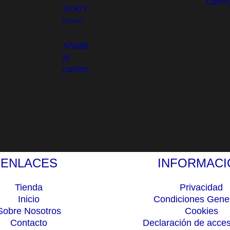
carrit
28,90
€
IVA Incl.
Añadir
al
carrito
ENLACES
INFORMACI
Tienda
Privacidad
Inicio
Condiciones Gene
Sobre Nosotros
Cookies
Contacto
Declaración de acces