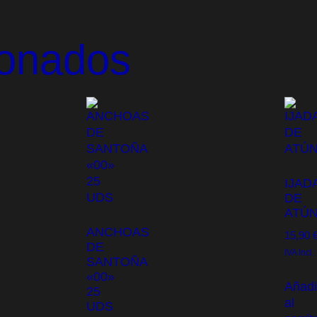
ionados
IJAD
DE
ATÚ
ANCHOAS
15,90
DE
IVA Incl.
SANTOÑA
«00»
Añadi
25
al
UDS